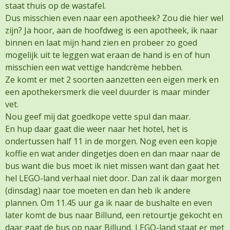
staat thuis op de wastafel.
Dus misschien even naar een apotheek? Zou die hier wel
zijn? Ja hoor, aan de hoofdweg is een apotheek, ik naar
binnen en laat mijn hand zien en probeer zo goed
mogelijk uit te leggen wat eraan de hand is en of hun
misschien een wat vettige handcrème hebben.
Ze komt er met 2 soorten aanzetten een eigen merk en
een apothekersmerk die veel duurder is maar minder
vet.
Nou geef mij dat goedkope vette spul dan maar.
En hup daar gaat die weer naar het hotel, het is
ondertussen half 11 in de morgen. Nog even een kopje
koffie en wat ander dingetjes doen en dan maar naar de
bus want die bus moet ik niet missen want dan gaat het
hel LEGO-land verhaal niet door. Dan zal ik daar morgen
(dinsdag) naar toe moeten en dan heb ik andere
plannen. Om 11.45 uur ga ik naar de bushalte en even
later komt de bus naar Billund, een retourtje gekocht en
daar gaat de bus op naar Billund, LEGO-land staat er met