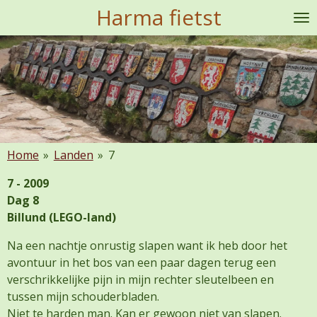
Harma fietst
Ga
direct
naar
de
hoofdinhoud
Home
»
Landen
»
7
7 - 2009
Dag 8
Billund (LEGO-land)
Na een nachtje onrustig slapen want ik heb door het
avontuur in het bos van een paar dagen terug een
verschrikkelijke pijn in mijn rechter sleutelbeen en
tussen mijn schouderbladen.
Niet te harden man. Kan er gewoon niet van slapen.