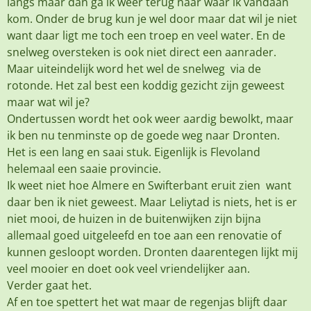
langs maar dan ga ik weer terug naar waar ik vandaan
kom. Onder de brug kun je wel door maar dat wil je niet
want daar ligt me toch een troep en veel water. En de
snelweg oversteken is ook niet direct een aanrader.
Maar uiteindelijk word het wel de snelweg via de
rotonde. Het zal best een koddig gezicht zijn geweest
maar wat wil je?
Ondertussen wordt het ook weer aardig bewolkt, maar
ik ben nu tenminste op de goede weg naar Dronten.
Het is een lang en saai stuk. Eigenlijk is Flevoland
helemaal een saaie provincie.
Ik weet niet hoe Almere en Swifterbant eruit zien want
daar ben ik niet geweest. Maar Leliytad is niets, het is er
niet mooi, de huizen in de buitenwijken zijn bijna
allemaal goed uitgeleefd en toe aan een renovatie of
kunnen gesloopt worden. Dronten daarentegen lijkt mij
veel mooier en doet ook veel vriendelijker aan.
Verder gaat het.
Af en toe spettert het wat maar de regenjas blijft daar