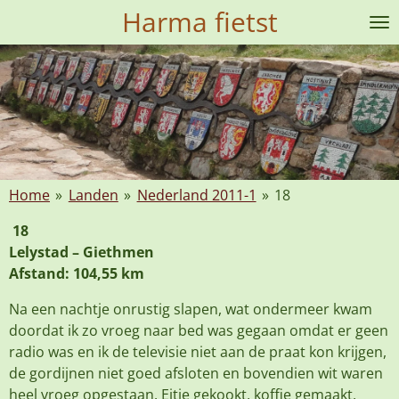
Harma fietst
Ga
direct
naar
de
hoofdinhoud
Home
»
Landen
»
Nederland 2011-1
»
18
18
Lelystad – Giethmen
Afstand: 104,55 km
Na een nachtje onrustig slapen, wat ondermeer kwam
doordat ik zo vroeg naar bed was gegaan omdat er geen
radio was en ik de televisie niet aan de praat kon krijgen,
de gordijnen niet goed afsloten en bovendien wit waren
heel vroeg opgestaan. Eitje gekookt, koffie gemaakt,