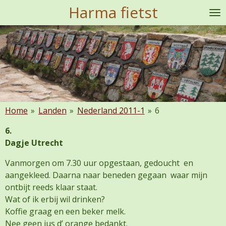
Harma fietst
Ga
direct
naar
de
hoofdinhoud
Home
»
Landen
»
Nederland 2011-1
»
6
6.
Dagje Utrecht
Vanmorgen om 7.30 uur opgestaan, gedoucht en
aangekleed. Daarna naar beneden gegaan waar mijn
ontbijt reeds klaar staat.
Wat of ik erbij wil drinken?
Koffie graag en een beker melk.
Nee geen jus d’ orange bedankt.