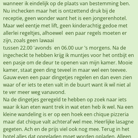
wanneer ik eindelijk op de plaats van bestemming ben.
Nu inchecken maar het is ontzettend druk bij de
receptie, geen wonder want het is een jongerenhotel.
Maar wel eentje met lift, geen kinderachtig gedoe met
allerlei regeltjes, alhoewel een paar regels moeten er
zijn, zoals geen lawaai
tussen 22.00 'avonds en 06.00 uur ’s morgens. Na de
ingecheckt te hebben krijg ik muntjes voor het ontbijt en
een pasje om de deur te openen van mijn kamer. Mooie
kamer, staat geen ding teveel in maar wel een teevee.
Gauw even een paar dingetjes regelen en dan even zien
waar of er iets te eten valt in de buurt want ik wil niet al
te ver meer weg vanavond.
Na de dingetjes geregeld te hebben op zoek naar iets
waar ik kan eten want trek in wat eten heb ik wel. Na een
kleine wandeling is er op een hoek een chique pizzeria
maar dat chique valt achteraf wel mee. Heerlijke lasagne
gegeten. Ach en de prijs viel ook nog mee. Terug in het
hotel alles dat opgeladen moet worden opladen. Alleen