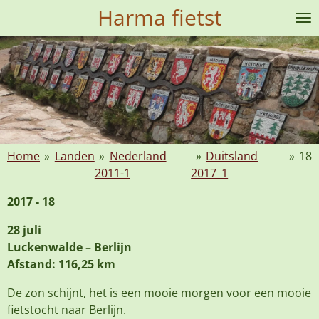
Harma fietst
Ga
direct
naar
de
hoofdinhoud
Home
»
Landen
»
Nederland
»
Duitsland
»
18
2011-1
2017_1
2017 - 18
28 juli
Luckenwalde – Berlijn
Afstand: 116,25 km
De zon schijnt, het is een mooie morgen voor een mooie
fietstocht naar Berlijn.