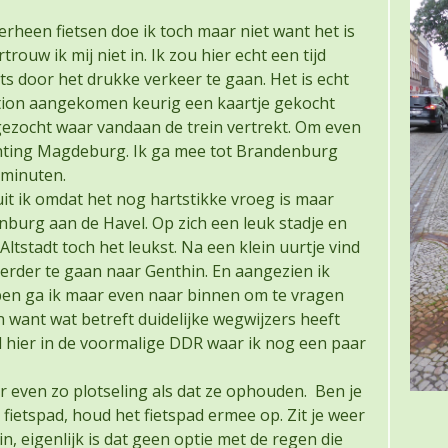
rheen fietsen doe ik toch maar niet want het is
rouw ik mij niet in. Ik zou hier echt een tijd
ts door het drukke verkeer te gaan. Het is echt
tion aangekomen keurig een kaartje gekocht
pgezocht waar vandaan de trein vertrekt. Om even
ichting Magdeburg. Ik ga mee tot Brandenburg
 minuten.
 ik omdat het nog hartstikke vroeg is maar
nburg aan de Havel. Op zich een leuk stadje en
 Altstadt toch het leukst. Na een klein uurtje vind
verder te gaan naar Genthin. En aangezien ik
n ben ga ik maar even naar binnen om te vragen
want wat betreft duidelijke wegwijzers heeft
 hier in de voormalige DDR waar ik nog een paar
r even zo plotseling als dat ze ophouden. Ben je
 fietspad, houd het fietspad ermee op. Zit je weer
n, eigenlijk is dat geen optie met de regen die