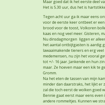
Maar goed dat ik het eerste deel va
Het is 5.30 uur, dus het is hartsti
Tegen acht uur ga ik maar eens ontb
voor de eerste keer ontbeet er een
brood voor de toost, Volkoren boll
kaas en nog veel meer. Gisteren, 
Nu dinsdagmorgen liggen er alleen
het aantal ontbijtgasten is aardig
lawaaimakende tieners en erg veel 
medemensen, nu zijn het vooral g
tot +/- 16 jaar. Jankende en hun z
maar. Ze hoeven maar een kik te g
Gromm.
Na het eten de tassen van mijn kam
minder dan daarstraks, het lijkt er
zal die toch eerst de wolken goed 
Bennie gaat eerst maar eens even i
andere rommeltjes. Kunnen we strak