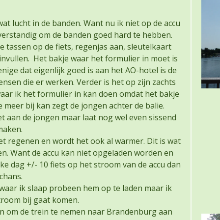
at lucht in de banden. Want nu ik niet op de accu
rg verstandig om de banden goed hard te hebben.
assen op de fiets, regenjas aan, sleutelkaart
nvullen. Het bakje waar het formulier in moet is
enige dat eigenlijk goed is aan het AO-hotel is de
ensen die er werken. Verder is het op zijn zachts
aar ik het formulier in kan doen omdat het bakje
je meer bij kan zegt de jongen achter de balie.
het aan de jongen maar laat nog wel even sissend
maken.
 regenen en wordt het ook al warmer. Dit is wat
en. Want de accu kan niet opgeladen worden en
ke dag +/- 10 fiets op het stroom van de accu dan
chans.
al waar ik slaap probeen hem op te laden maar ik
stroom bij gaat komen.
ion om de trein te nemen naar Brandenburg aan