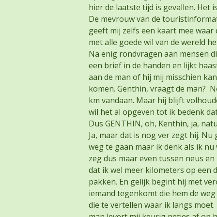
hier de laatste tijd is gevallen. Het
De mevrouw van de touristinformati
geeft mij zelfs een kaart mee waa
met alle goede wil van de wereld he
Na enig rondvragen aan mensen die
een brief in de handen en lijkt haa
aan de man of hij mij misschien kan
komen. Genthin, vraagt de man? No
km vandaan. Maar hij blijft volhoud
wil het al opgeven tot ik bedenk da
Dus GENTHIN, oh, Kenthin, ja, natuur
Ja, maar dat is nog ver zegt hij. Nu
weg te gaan maar ik denk als ik nu 
zeg dus maar even tussen neus en l
dat ik wel meer kilometers op een d
pakken. En gelijk begint hij met ver
iemand tegenkomt die hem de weg v
die te vertellen waar ik langs moe
man levert mij keurig netjes af op