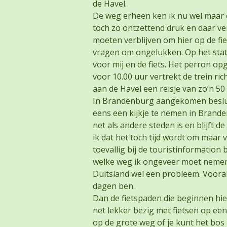
de Havel.
De weg erheen ken ik nu wel maar e
toch zo ontzettend druk en daar vert
moeten verblijven om hier op de fie
vragen om ongelukken. Op het sta
voor mij en de fiets. Het perron o
voor 10.00 uur vertrekt de trein r
aan de Havel een reisje van zo’n 50
In Brandenburg aangekomen besluit
eens een kijkje te nemen in Brande
net als andere steden is en blijft de
ik dat het toch tijd wordt om maar 
toevallig bij de touristinformatio
welke weg ik ongeveer moet nemen 
Duitsland wel een probleem. Vooral
dagen ben.
Dan de fietspaden die beginnen hie
net lekker bezig met fietsen op een
op de grote weg of je kunt het bos i