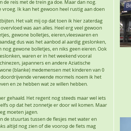
n de reis met de trein ga doe. Maar dan nog.
kke vroeg. Ik kan het gewoon heel rustig aan doen
ijten. Het valt mij op dat toen ik hier zaterdag
 overvloed was aan alles. Heel erg veel gewoon
etjes, gewone bolletjes, eieren,vleeswaren en
maandag dus was het aanbod al aardig geslonken,
 nog gewone bolletjes, en niks geen eieren. Ook
 geslonken, waren er in het weekend vooral
chinezen, japanners en andere Aziatische
ewone (blanke) medemensen met kinderen van 0
in doordrijvende verwende mormels noem ik het
even en ze hebben wat ze willen hebben.
er gehaald. Het regent nog steeds maar wel iets
 zelfs op dat het zonnetje er door wil komen. Maar
weg moeten jagen.
n de stuurtas tussen de flesjes met water en
s altijd nog zien of die voorop de fiets mag