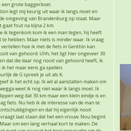
 is een grote baggerboel.
on legt mij keurig uit waar ik langs moet en
r de omgeving van Brandenburg op staat. Maar
t gaat fout na bijna 2 km.
 ik tegenkom kom ik een man tegen, hij heeft
st te hebben. Maar niets is minder waar. Ik vraag
 vertellen hoe ik met de fiets in Genthin kan
oit van gehoord. Uhh, het ligt hier ongeveer 30
en dat die daar nog nooit van gehoord heeft, ik
t ik het maar eens ga spellen.
lijk de G spreek je uit als K.
 geef ik het echt op. Ik wil al aanstalten maken om
wegga weet ik nog niet waar ik langs moet. Ik
ippen weg dat 30 km maar een klein eindje is en
ag fiets. Nu heb ik de interesse van de man te
ontschuldigingen en dat hij eigenlijk nooit
raagt laat staan dat het een vrouw. Nou begint
t. Maar om een lang verhaal kort te maken. De
 het punt van waaruit het heel eenvoudig om de