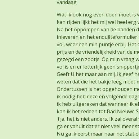
vandaag.
Wat ik ook nog even doen moet is w
kan rijden lijkt het mij wel heel e
Na het oppompen van de banden de t
inleveren en het enquêteformulier i
vol, weer een min puntje erbij. Het 
prijs en de vriendelijkheid van de m
gezegd een zootje. Op mijn vraag w
vol is en er letterlijk geen snippert
Geeft U het maar aan mij. Ik geef 
weten dat die het bakje leeg moet 
Ondertussen is het opgehouden met
ik nodig heb deze en volgende dag
ik heb uitgereken dat wanneer ik el
kan ik het redden tot Bad Nieuwe S
Tja, het is niet anders. Ik zal over
ga er vanuit dat er niet veel meer 
Nu ga ik eerst maar naar het stat