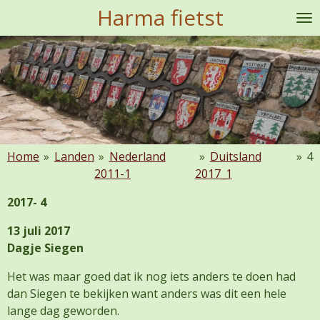
Harma fietst
Ga
direct
naar
de
hoofdinhoud
Home
»
Landen
»
Nederland
»
Duitsland
»
4
2011-1
2017_1
2017- 4
13 juli 2017
Dagje Siegen
Het was maar goed dat ik nog iets anders te doen had
dan Siegen te bekijken want anders was dit een hele
lange dag geworden.