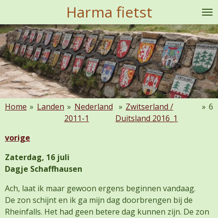
Harma fietst
Ga
direct
naar
de
hoofdinhoud
Home
»
Landen
»
Nederland
»
Zwitserland /
»
6
2011-1
Duitsland 2016_1
vorige
Zaterdag, 16 juli
Dagje Schaffhausen
Ach, laat ik maar gewoon ergens beginnen vandaag.
De zon schijnt en ik ga mijn dag doorbrengen bij de
Rheinfalls. Het had geen betere dag kunnen zijn. De zon