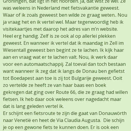
Groningen, dat ligt in het noorden. Ja, dat wist ze wel. Ze
was weleens in Nederland met fietsvakantie geweest.
Waar of ik zoals geweest ben wilde ze graag weten.. Nou
ja vraag het en ik vertel wel. Maar tegenwoordig heb ik
visitekaartjes met daarop het adres van m’n website.
Heel erg handig. Zelf is ze ook al op allerlei plekken
geweest. En wanneer ik vertel dat ik maandag in Zell im
Wiesentall geweest ben begint ze te lachen. Ik kijk haar
aan en vraag wat er te lachen valt. Nou, ik werk daar
voor een automaatschappij. Zal toeval dan toch bestaan
want wanneer ik zeg dat ik langs de Donau ben gefietst
tot Boedapest aan toe is zij tot Bulgarije geweest. Ooit
zo vertelde ze heeft ze van haar baas een boek
gekregen dat ging over Route 66, die ze graag had willen
fietsen. Ik heb daar ook weleens over nagedacht maar
dat is lang geleden vertel ik.
Er schijnt een fietsroute te zijn die gaat van Donauwörth
naar Venetië en heet de Via Claudia Augusta. Die schijn
je op een gewone fiets te kunnen doen. Er is ook een