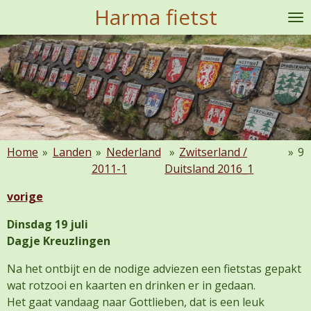
Harma fietst
Ga
direct
naar
de
hoofdinhoud
Home
»
Landen
»
Nederland
»
Zwitserland /
»
9
2011-1
Duitsland 2016_1
vorige
Dinsdag 19 juli
Dagje Kreuzlingen
Na het ontbijt en de nodige adviezen een fietstas gepakt
wat rotzooi en kaarten en drinken er in gedaan.
Het gaat vandaag naar Gottlieben, dat is een leuk