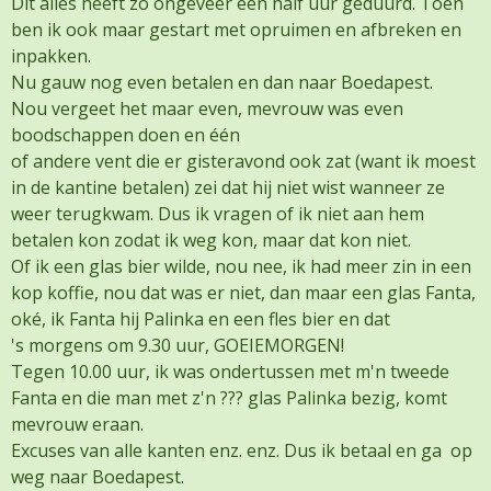
Dit alles heeft zo ongeveer een half uur geduurd. Toen
ben ik ook maar gestart met opruimen en afbreken en
inpakken.
Nu gauw nog even betalen en dan naar Boedapest.
Nou vergeet het maar even, mevrouw was even
boodschappen doen en één
of andere vent die er gisteravond ook zat (want ik moest
in de kantine betalen) zei dat hij niet wist wanneer ze
weer terugkwam. Dus ik vragen of ik niet aan hem
betalen kon zodat ik weg kon, maar dat kon niet.
Of ik een glas bier wilde, nou nee, ik had meer zin in een
kop koffie, nou dat was er niet, dan maar een glas Fanta,
oké, ik Fanta hij Palinka en een fles bier en dat
's morgens om 9.30 uur, GOEIEMORGEN!
Tegen 10.00 uur, ik was ondertussen met m'n tweede
Fanta en die man met z'n ??? glas Palinka bezig, komt
mevrouw eraan.
Excuses van alle kanten enz. enz. Dus ik betaal en ga op
weg naar Boedapest.