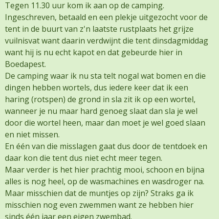
Tegen 11.30 uur kom ik aan op de camping.
Ingeschreven, betaald en een plekje uitgezocht voor de
tent in de buurt van z'n laatste rustplaats het grijze
vuilnisvat want daarin verdwijnt die tent dinsdagmiddag
want hij is nu echt kapot en dat gebeurde hier in
Boedapest.
De camping waar ik nu sta telt nogal wat bomen en die
dingen hebben wortels, dus iedere keer dat ik een
haring (rotspen) de grond in sla zit ik op een wortel,
wanneer je nu maar hard genoeg slaat dan sla je wel
door die wortel heen, maar dan moet je wel goed slaan
en niet missen.
En één van die misslagen gaat dus door de tentdoek en
daar kon die tent dus niet echt meer tegen.
Maar verder is het hier prachtig mooi, schoon en bijna
alles is nog heel, op de wasmachines en wasdroger na.
Maar misschien dat de muntjes op zijn? Straks ga ik
misschien nog even zwemmen want ze hebben hier
sinds één jaar een eigen zwembad.