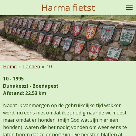
Harma fietst
Ga
direct
naar
de
hoofdinhoud
Home
»
Landen
»
10
10 - 1995
Dunakeszi - Boedapest
Afstand: 22.53 km
Nadat ik vanmorgen op de gebruikelijke tijd wakker
werd, nu eens niet omdat ik zonodig naar de wc moest
maar omdat er honden (mijn God wat zijn hier een
honden) waren die het nodig vonden om weer eens te
laten horen dat ze er nog zijn. Die beesten blaffen al