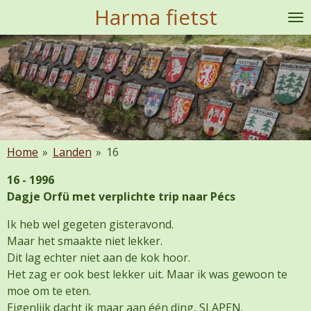
Harma fietst
Ga
direct
naar
de
hoofdinhoud
Home
»
Landen
»
16
16 - 1996
Dagje Orfü met verplichte trip naar Pécs
Ik heb wel gegeten gisteravond.
Maar het smaakte niet lekker.
Dit lag echter niet aan de kok hoor.
Het zag er ook best lekker uit. Maar ik was gewoon te
moe om te eten.
Eigenlijk dacht ik maar aan één ding, SLAPEN.