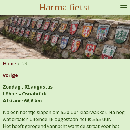
Harma fietst
Ga
direct
naar
de
hoofdinhoud
Home
»
23
vorige
Zondag , 02 augustus
Löhne – Osnabrück
Afstand: 66,6 km
Na een nachtje slapen om 5.30 uur klaarwakker. Na nog
wat draaien uiteindelijk opgestaan het is 5.55 uur.
Het heeft geregend vannacht want de straat voor het