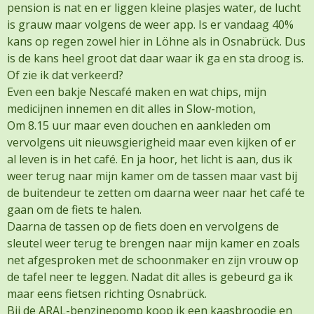
pension is nat en er liggen kleine plasjes water, de lucht
is grauw maar volgens de weer app. Is er vandaag 40%
kans op regen zowel hier in Löhne als in Osnabrück. Dus
is de kans heel groot dat daar waar ik ga en sta droog is.
Of zie ik dat verkeerd?
Even een bakje Nescafé maken en wat chips, mijn
medicijnen innemen en dit alles in Slow-motion,
Om 8.15 uur maar even douchen en aankleden om
vervolgens uit nieuwsgierigheid maar even kijken of er
al leven is in het café. En ja hoor, het licht is aan, dus ik
weer terug naar mijn kamer om de tassen maar vast bij
de buitendeur te zetten om daarna weer naar het café te
gaan om de fiets te halen.
Daarna de tassen op de fiets doen en vervolgens de
sleutel weer terug te brengen naar mijn kamer en zoals
net afgesproken met de schoonmaker en zijn vrouw op
de tafel neer te leggen. Nadat dit alles is gebeurd ga ik
maar eens fietsen richting Osnabrück.
Bij de ARAL-benzinepomp koop ik een kaasbroodje en