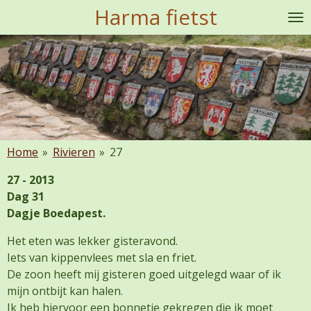
Harma fietst
Ga
direct
naar
de
hoofdinhoud
Home
»
Rivieren
»
27
27 - 2013
Dag 31
Dagje Boedapest.
Het eten was lekker gisteravond.
Iets van kippenvlees met sla en friet.
De zoon heeft mij gisteren goed uitgelegd waar of ik
mijn ontbijt kan halen.
Ik heb hiervoor een bonnetje gekregen die ik moet