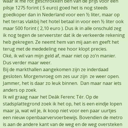
waar ik me rot geschrokken ben van de prijs voor een
pilsje 1275 forint ( 5 euro) goed het is nog steeds
goedkoper dan in Nederland voor een ½ liter, maar op
het terras vlakbij het hotel betaal in voor een ½ liter ook
maar 500 forint ( 2,10 euro ). Dus ik in alle onschuld zeg
ik nog tegen de serveerster dat ik de verkeerde rekening
heb gekregen. Ze neemt hem van mij aan en geeft het
terug met de mededeling nee hoor klopt precies.
Oké, ik wil van mijn geld af, maar niet op zo’n manier.
Dus verder maar weer.
Bij de markthallen aangekomen zijn ze inderdaad
gesloten. Morgenvroeg om zes uur zijn ze weer open.
Jammer, het is daar zo leuk binnen. Dan maar naar iets
anders op zoek.
Ik wil graag naar het Deák Ferenc Tér. Op de
stadsplattegrond zoek ik het op, het is een eindje lopen
maar ja, wat wil je, ik koop niet voor een paar uurtjes
een nieuw openbaarvervoerbewijs. Bovendien de metro
is aan de andere kant van de weg en de weg oversteken