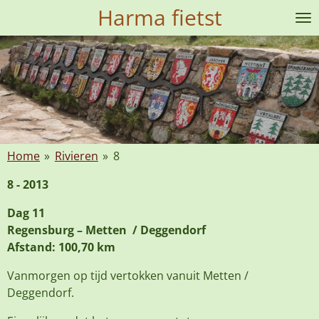
Harma fietst
Ga
direct
naar
de
hoofdinhoud
Home
»
Rivieren
»
8
8 - 2013
Dag 11
Regensburg – Metten / Deggendorf
Afstand: 100,70 km
Vanmorgen op tijd vertokken vanuit Metten /
Deggendorf.