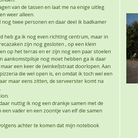
agen van de tassen en laat me na enige uitleg
en weer alleen.
d nog twee personen en daar deel ik badkamer
rd heb ga ik nog even richting centrum, maar in
orecazaken zijn nog gesloten , op een klein
en op het terras en er zijn nog een paar stoelen
mijn aankomstpilsje nog moet hebben ga ik daar
 maar een keer de (winkel)straat doorlopen. Aan
pizzeria die wel open is, en omdat ik toch wel een
daar maar eens zitten, de serveerster komt na
.
ion.
en daar nuttig ik nog een drankje samen met de
een vader en een zoontje van elf die samen
volgens achter te komen dat mijn notebook