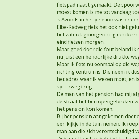
fietspad naast gemaakt. De spoorw
moest komen is me tot vandaag toe
’s Avonds in het pension was er een
Elbe-Radweg fiets het ook niet gel
het zaterdagmorgen nog een keer p
eind fietsen morgen.
Maar goed door die fout beland ik 
nu juist een behoorlijke drukke we
Maar ik fiets nu eenmaal op die weg
richting centrum is. Die neem ik dus
het adres waar ik wezen moet, en is,
spoorwegbrug.
De man van het pension had mij af
de straat hebben opengebroken voo
het pension kon komen.
Bij het pension aangekomen doet e
een kijkje in de tuin nemen. Ik roep
man aan die zich verontschuldigd v
Ach, geeft niet, ik heb het toch ge