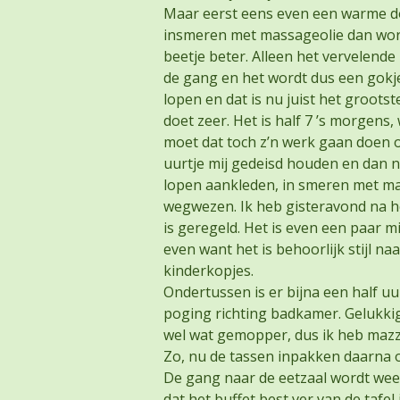
Maar eerst eens even een warme 
insmeren met massageolie dan word
beetje beter. Alleen het vervelend
de gang en het wordt dus een gokje 
lopen en dat is nu juist het groots
doet zeer. Het is half 7 ’s morgen
moet dat toch z’n werk gaan doen o
uurtje mij gedeisd houden en dan 
lopen aankleden, in smeren met mass
wegwezen. Ik heb gisteravond na h
is geregeld. Het is even een paar m
even want het is behoorlijk stijl n
kinderkopjes.
Ondertussen is er bijna een half 
poging richting badkamer. Gelukkig
wel wat gemopper, dus ik heb maz
Zo, nu de tassen inpakken daarna 
De gang naar de eetzaal wordt weer
dat het buffet best ver van de tafe