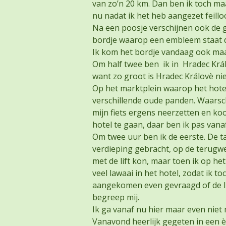
van zo’n 20 km. Dan ben ik toch maa
nu nadat ik het heb aangezet feillo
Na een poosje verschijnen ook de ge
bordje waarop een embleem staat d
Ik kom het bordje vandaag ook maa
Om half twee ben ik in Hradec Krá
want zo groot is Hradec Královè nie
Op het marktplein waarop het hotel 
verschillende oude panden. Waarsch
mijn fiets ergens neerzetten en ko
hotel te gaan, daar ben ik pas van
Om twee uur ben ik de eerste. De 
verdieping gebracht, op de terugwe
met de lift kon, maar toen ik op he
veel lawaai in het hotel, zodat ik
aangekomen even gevraagd of de li
begreep mij.
Ik ga vanaf nu hier maar even niet m
Vanavond heerlijk gegeten in een è