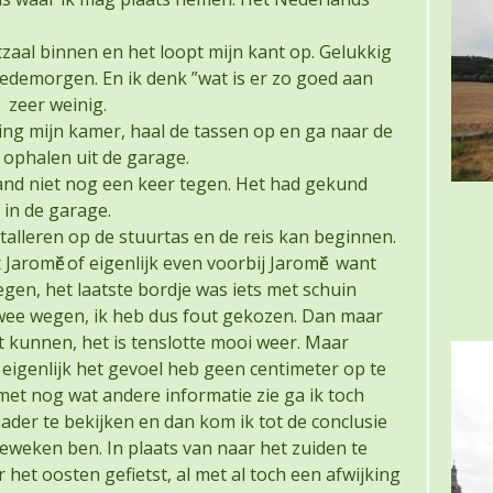
tzaal binnen en het loopt mijn kant op. Gelukkig
goedemorgen. En ik denk ”wat is er zo goed aan
 zeer weinig.
ting mijn kamer, haal de tassen op en ga naar de
s ophalen uit de garage.
land niet nog een keer tegen. Het had gekund
in de garage.
stalleren op de stuurtas en de reis kan beginnen.
 Jaromӗř of eigenlijk even voorbij Jaromӗř want
gen, het laatste bordje was iets met schuin
wee wegen, ik heb dus fout gekozen. Dan maar
 kunnen, het is tenslotte mooi weer. Maar
 eigenlijk het gevoel heb geen centimeter op te
met nog wat andere informatie zie ga ik toch
der te bekijken en dan kom ik tot de conclusie
geweken ben. In plaats van naar het zuiden te
r het oosten gefietst, al met al toch een afwijking