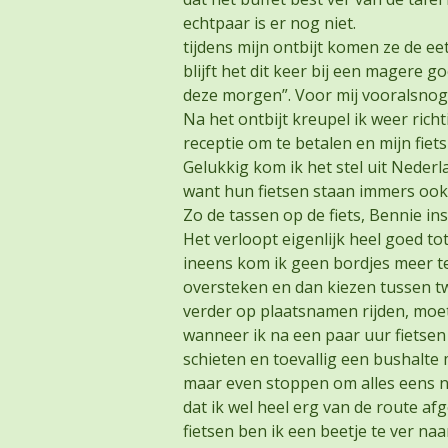
echtpaar is er nog niet.
tijdens mijn ontbijt komen ze de ee
blijft het dit keer bij een magere 
deze morgen”. Voor mij vooralsnog
Na het ontbijt kreupel ik weer rich
receptie om te betalen en mijn fiet
Gelukkig kom ik het stel uit Neder
want hun fietsen staan immers ook 
Zo de tassen op de fiets, Bennie in
Het verloopt eigenlijk heel goed tot
ineens kom ik geen bordjes meer te
oversteken en dan kiezen tussen t
verder op plaatsnamen rijden, moet
wanneer ik na een paar uur fietsen
schieten en toevallig een bushalte 
maar even stoppen om alles eens na
dat ik wel heel erg van de route af
fietsen ben ik een beetje te ver naa