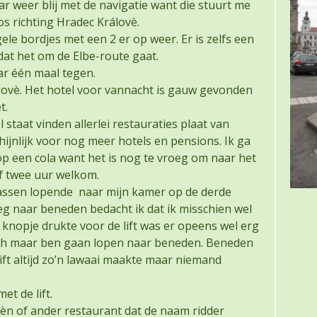
r weer blij met de navigatie want die stuurt me
os richting Hradec Královè.
le bordjes met een 2 er op weer. Er is zelfs een
at het om de Elbe-route gaat.
r één maal tegen.
lovè. Het hotel voor vannacht is gauw gevonden
t.
staat vinden allerlei restauraties plaat van
ijnlijk voor nog meer hotels en pensions. Ik ga
op een cola want het is nog te vroeg om naar het
af twee uur welkom.
tassen lopende naar mijn kamer op de derde
g naar beneden bedacht ik dat ik misschien wel
t knopje drukte voor de lift was er opeens wel erg
 toch maar ben gaan lopen naar beneden. Beneden
ft altijd zo’n lawaai maakte maar niemand
et de lift.
èn of ander restaurant dat de naam ridder