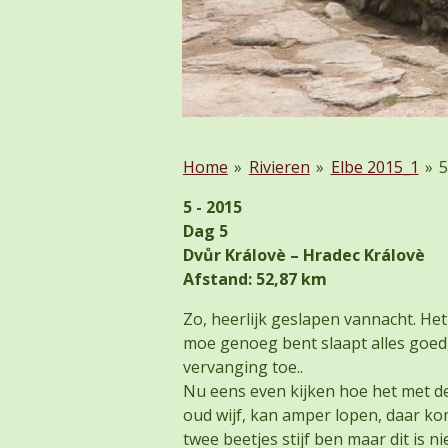
Home
»
Rivieren
»
Elbe 2015_1
»
5 - 2015
Dag 5
Dvůr Královè – Hradec Královè
Afstand: 52,87 km
Zo, heerlijk geslapen vannacht. He
moe genoeg bent slaapt alles goed
vervanging toe..
Nu eens even kijken hoe het met de 
oud wijf, kan amper lopen, daar kom
twee beetjes stijf ben maar dit is n