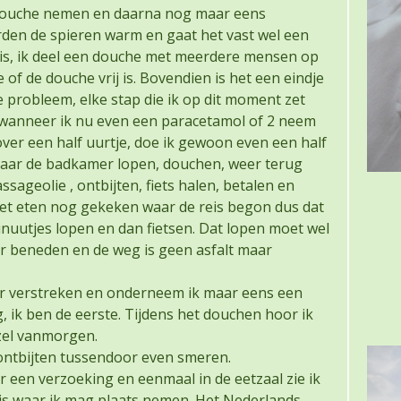
douche nemen en daarna nog maar eens
en de spieren warm en gaat het vast wel een
e is, ik deel een douche met meerdere mensen op
of de douche vrij is. Bovendien is het een eindje
te probleem, elke stap die ik op dit moment zet
s, wanneer ik nu even een paracetamol of 2 neem
ver een half uurtje, doe ik gewoon even een half
naar de badkamer lopen, douchen, weer terug
ageolie , ontbijten, fiets halen, betalen en
et eten nog gekeken waar de reis begon dus dat
inuutjes lopen en dan fietsen. Dat lopen moet wel
aar beneden en de weg is geen asfalt maar
uur verstreken en onderneem ik maar eens een
, ik ben de eerste. Tijdens het douchen hoor ik
zel vanmorgen.
ontbijten tussendoor even smeren.
 een verzoeking en eenmaal in de eetzaal zie ik
l is waar ik mag plaats nemen. Het Nederlands