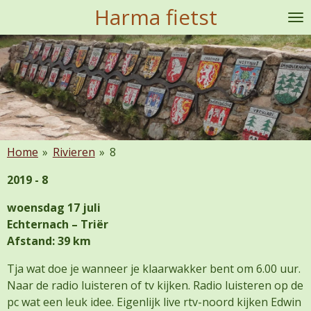
Harma fietst
Ga
direct
naar
de
hoofdinhoud
Home
»
Rivieren
»
8
2019 - 8
woensdag 17 juli
Echternach – Triër
Afstand: 39 km
Tja wat doe je wanneer je klaarwakker bent om 6.00 uur.
Naar de radio luisteren of tv kijken. Radio luisteren op de
pc wat een leuk idee. Eigenlijk live rtv-noord kijken Edwin