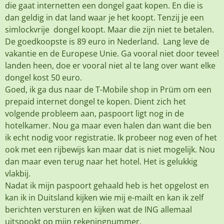
die gaat internetten een dongel gaat kopen. En die is
dan geldig in dat land waar je het koopt. Tenzij je een
simlockvrije dongel koopt. Maar die zijn niet te betalen.
De goedkoopste is 89 euro in Nederland. Lang leve de
vakantie en de Europese Unie. Ga vooral niet door teveel
landen heen, doe er vooral niet al te lang over want elke
dongel kost 50 euro.
Goed, ik ga dus naar de T-Mobile shop in Prüm om een
prepaid internet dongel te kopen. Dient zich het
volgende probleem aan, paspoort ligt nog in de
hotelkamer. Nou ga maar even halen dan want die ben
ik echt nodig voor registratie. Ik probeer nog even of het
ook met een rijbewijs kan maar dat is niet mogelijk. Nou
dan maar even terug naar het hotel. Het is gelukkig
vlakbij.
Nadat ik mijn paspoort gehaald heb is het opgelost en
kan ik in Duitsland kijken wie mij e-mailt en kan ik zelf
berichten versturen en kijken wat de ING allemaal
uitspookt op mijn rekeningnummer.