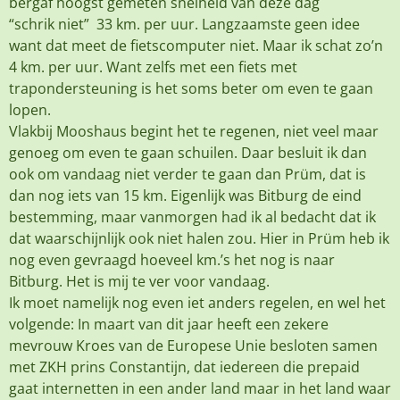
bergaf hoogst gemeten snelheid van deze dag
“schrik niet” 33 km. per uur. Langzaamste geen idee
want dat meet de fietscomputer niet. Maar ik schat zo’n
4 km. per uur. Want zelfs met een fiets met
trapondersteuning is het soms beter om even te gaan
lopen.
Vlakbij Mooshaus begint het te regenen, niet veel maar
genoeg om even te gaan schuilen. Daar besluit ik dan
ook om vandaag niet verder te gaan dan Prüm, dat is
dan nog iets van 15 km. Eigenlijk was Bitburg de eind
bestemming, maar vanmorgen had ik al bedacht dat ik
dat waarschijnlijk ook niet halen zou. Hier in Prüm heb ik
nog even gevraagd hoeveel km.’s het nog is naar
Bitburg. Het is mij te ver voor vandaag.
Ik moet namelijk nog even iet anders regelen, en wel het
volgende: In maart van dit jaar heeft een zekere
mevrouw Kroes van de Europese Unie besloten samen
met ZKH prins Constantijn, dat iedereen die prepaid
gaat internetten in een ander land maar in het land waar