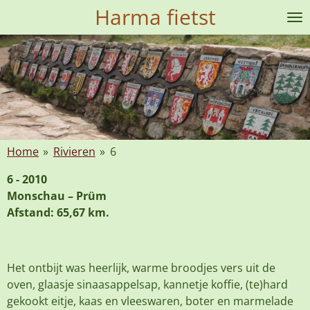
Harma fietst
Ga
direct
naar
de
hoofdinhoud
Home
»
Rivieren
»
6
6 - 2010
Monschau – Prüm
Afstand: 65,67 km.
Het ontbijt was heerlijk, warme broodjes vers uit de
oven, glaasje sinaasappelsap, kannetje koffie, (te)hard
gekookt eitje, kaas en vleeswaren, boter en marmelade